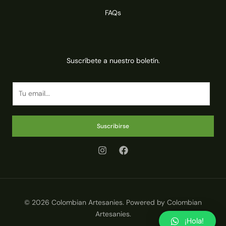
FAQs
Suscríbete a nuestro boletín.
E
m
a
i
Suscribirse
l
*
© 2026 Colombian Artesanies. Powered by Colombian
Artesanies.
¡Hola!