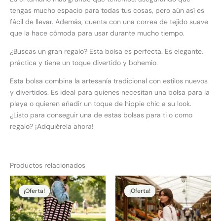
tengas mucho espacio para todas tus cosas, pero aún así es
fácil de llevar. Además, cuenta con una correa de tejido suave
que la hace cómoda para usar durante mucho tiempo.
¿Buscas un gran regalo? Esta bolsa es perfecta. Es elegante,
práctica y tiene un toque divertido y bohemio.
Esta bolsa combina la artesanía tradicional con estilos nuevos
y divertidos. Es ideal para quienes necesitan una bolsa para la
playa o quieren añadir un toque de hippie chic a su look.
¿Listo para conseguir una de estas bolsas para ti o como
regalo? ¡Adquiérela ahora!
Productos relacionados
El
El
El
El
precio
precio
precio
precio
¡Oferta!
¡Oferta!
¡Oferta!
¡Oferta!
original
actual
original
actual
era:
es:
era:
es:
170,00 €.
144,50 €.
130,00 €.
104,00 €.