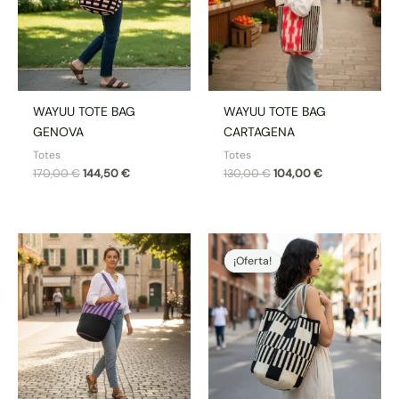
WAYUU TOTE BAG
WAYUU TOTE BAG
GENOVA
CARTAGENA
Totes
Totes
170,00
€
144,50
€
130,00
€
104,00
€
El
El
precio
precio
¡Oferta!
¡Oferta!
original
actual
era:
es:
170,00 €.
144,50 €.