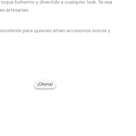
 toque bohemio y divertido a cualquier look. Ya sea
es artesanas.
s excelente para quienes aman accesorios únicos y
El
El
precio
precio
¡Oferta!
¡Oferta!
original
actual
era:
es:
130,00 €.
104,00 €.