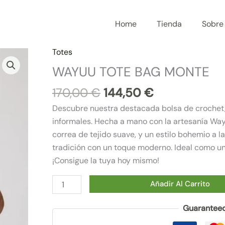
Home
Tienda
Sobre
El
El
Totes
WAYUU
precio
precio
TOTE
WAYUU TOTE BAG MONTE
original
actual
BAG
170,00
€
144,50
€
era:
es:
MONTE
170,00 €.
144,50 €.
cantidad
Descubre nuestra destacada bolsa de crochet, 
informales. Hecha a mano con la artesanía Wa
correa de tejido suave, y un estilo bohemio a
tradición con un toque moderno. Ideal como un
¡Consigue la tuya hoy mismo!
Añadir Al Carrito
Guaranteed