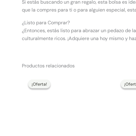
Si estás buscando un gran regalo, esta bolsa es ide
que la compres para ti o para alguien especial, es
¿Listo para Comprar?
¿Entonces, estás listo para abrazar un pedazo de l
culturalmente ricos. ¡Adquiere una hoy mismo y haz
Productos relacionados
El
El
precio
precio
¡Oferta!
¡Oferta!
¡Ofert
¡Ofert
original
actual
era:
es:
170,00 €.
144,50 €.