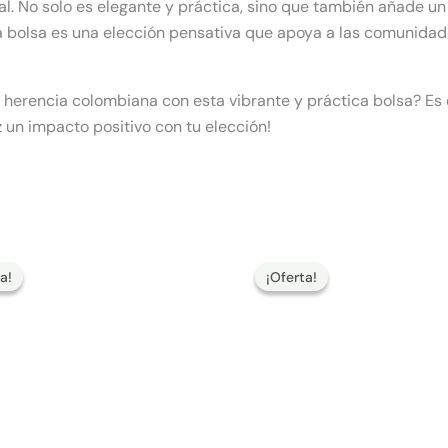
al. No solo es elegante y práctica, sino que también añade un
ta bolsa es una elección pensativa que apoya a las comunidad
a herencia colombiana con esta vibrante y práctica bolsa? E
 un impacto positivo con tu elección!
El
El
El
El
precio
precio
precio
precio
a!
a!
¡Oferta!
¡Oferta!
original
actual
original
actual
era:
es:
era:
es:
170,00 €.
144,50 €.
170,00 €.
144,50 €.